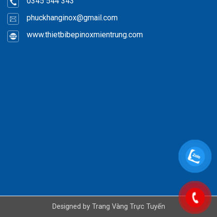
0345 544 343
phuckhanginox
@gmail.com
www.thietbibepinoxmientrung.com
Designed by
Trang Vàng Trực Tuyến