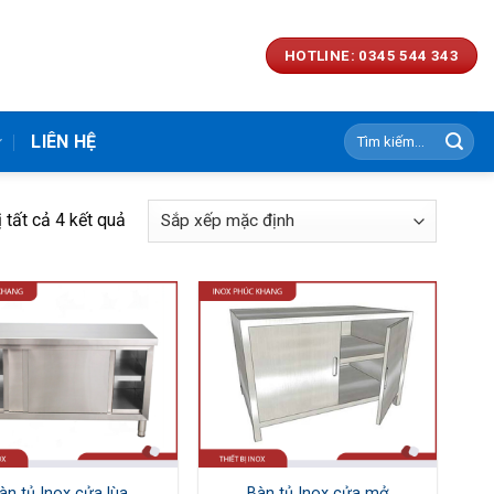
HOTLINE: 0345 544 343
Tìm
LIÊN HỆ
kiếm:
ị tất cả 4 kết quả
àn tủ Inox cửa lùa
Bàn tủ Inox cửa mở