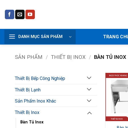
Bỏ
qua
nội
dung
TRANG CH
DANH MỤC SẢN PHẨM
SẢN PHẨM
/
THIẾT BỊ INOX
/
BÀN TỦ INOX
Thiết Bị Bếp Công Nghiệp
Thiết Bị Lạnh
Sản Phẩm Inox Khác
Thiết Bị Inox
Bàn Tủ Inox
Bàn I