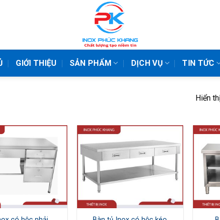
Ủ
GIỚI THIỆU
SẢN PHẨM
DỊCH VỤ
TIN TỨC
Hiển th
nox có hộc phải
Bàn tủ Inox có hộc kéo
B