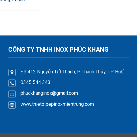
CÔNG TY TNHH INOX PHÚC KHANG
Số 412 Nguyễn Tất Thành, P. Thanh Thủy, TP Huế
0345 544 343
phuckhanginox
@gmail.com
www.thietbibepinoxmientrung.com