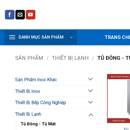
Bỏ
qua
nội
dung
TRANG CH
DANH MỤC SẢN PHẨM
SẢN PHẨM
/
THIẾT BỊ LẠNH
/
TỦ ĐÔNG - T
Sản Phẩm Inox Khác
Thiết Bị Inox
Thiết Bị Bếp Công Nghiệp
Thiết Bị Lạnh
Tủ Đông - Tủ Mát
Tủ 