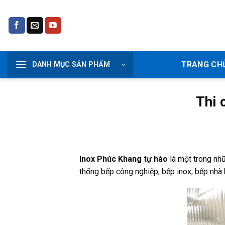
Bỏ
qua
nội
dung
TRANG CH
DANH MỤC SẢN PHẨM
Thi 
Inox Phúc Khang tự hào
là một trong nhữ
thống bếp công nghiệp, bếp inox, bếp nhà