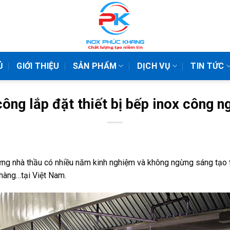
Ủ
GIỚI THIỆU
SẢN PHẨM
DỊCH VỤ
TIN TỨC
công lắp đặt thiết bị bếp inox công n
ng nhà thầu có nhiều năm kinh nghiệm và không ngừng sáng tạo tro
 hàng…tại Việt Nam.