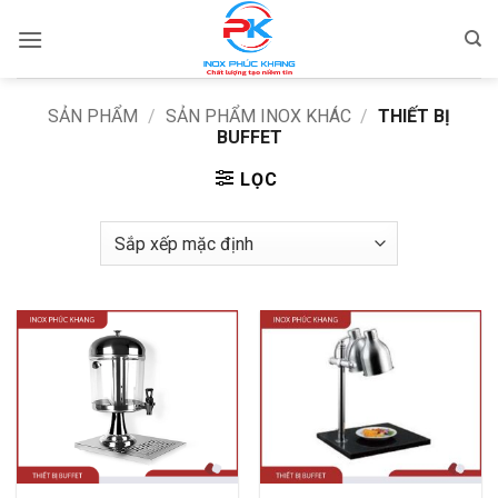
Bỏ
qua
nội
dung
SẢN PHẨM
/
SẢN PHẨM INOX KHÁC
/
THIẾT BỊ
BUFFET
LỌC