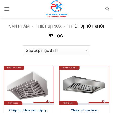
Bỏ
qua
nội
dung
SẢN PHẨM
/
THIẾT BỊ INOX
/
THIẾT BỊ HÚT KHÓI
LỌC
Chụp hút khói Inox cấp gió
Chụp hút mùi Inox