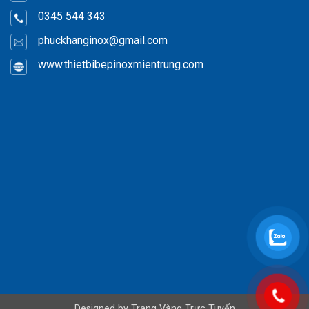
0345 544 343
phuckhanginox
@gmail.com
www.thietbibepinoxmientrung.com
Designed by
Trang Vàng Trực Tuyến