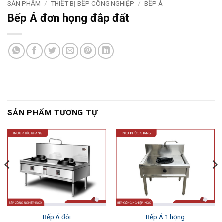
SẢN PHẨM
/
THIẾT BỊ BẾP CÔNG NGHIỆP
/
BẾP Á
Bếp Á đơn họng đắp đất
SẢN PHẨM TƯƠNG TỰ
Bếp Á đôi
Bếp Á 1 họng