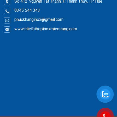
Số 412 Nguyễn Tất Thành, P. Thanh Thủy, TP Huế
0345 544 343
phuckhanginox
@gmail.com
www.thietbibepinoxmientrung.com