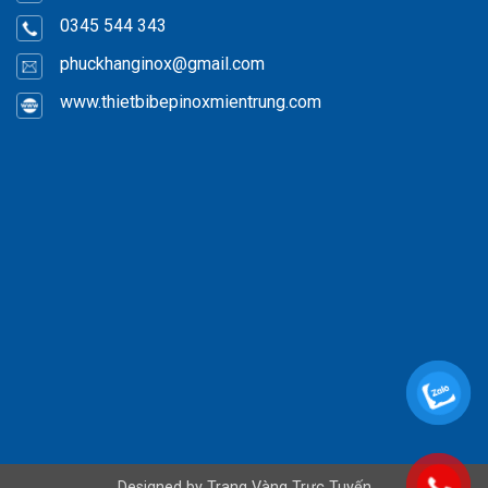
0345 544 343
phuckhanginox
@gmail.com
www.thietbibepinoxmientrung.com
Designed by
Trang Vàng Trực Tuyến