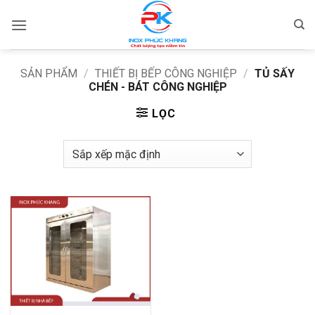
Bỏ
qua
nội
dung
SẢN PHẨM
/
THIẾT BỊ BẾP CÔNG NGHIỆP
/
TỦ SẤY
CHÉN - BÁT CÔNG NGHIỆP
LỌC